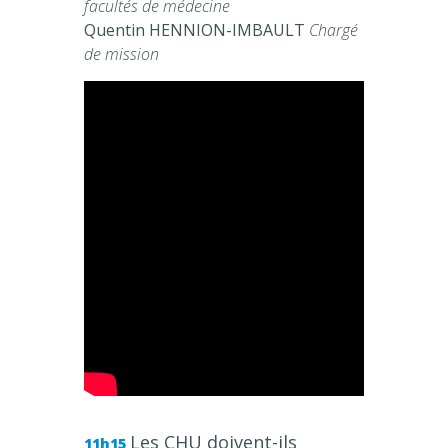
facultés de médecine
Quentin HENNION-IMBAULT
Chargé
de mission
Les CHU doivent-ils
11h15