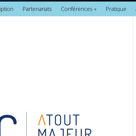
iption
Partenariats
Conférences
»
Pratique