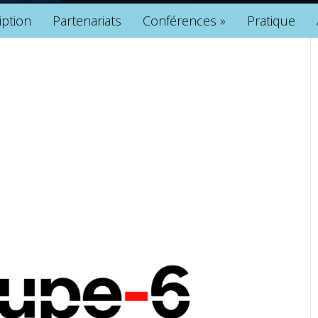
iption
Partenariats
Conférences
»
Pratique