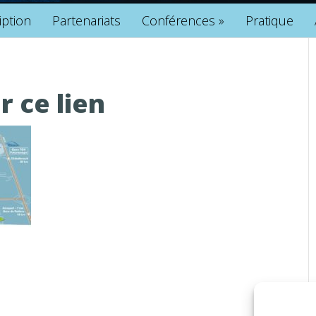
iption
Partenariats
Conférences
»
Pratique
r ce lien